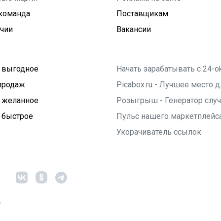
команда
Поставщикам
ичии
Вакансии
 выгодное
Начать зарабатывать с 24-o
продаж
Picabox.ru - Лучшее место
 желанное
Розыгрыш - Генератор слу
 быстрое
Пульс нашего маркетплейс
Укорачиватель ссылок
6