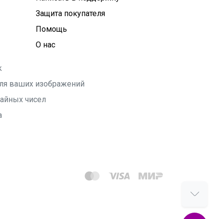
Защита покупателя
Помощь
О нас
k
 для ваших изображений
чайных чисел
а