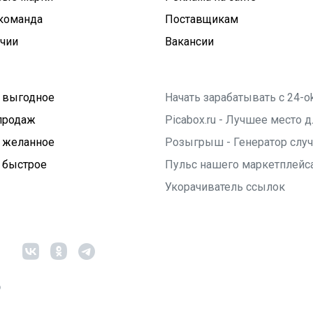
команда
Поставщикам
ичии
Вакансии
 выгодное
Начать зарабатывать с 24-o
продаж
Picabox.ru - Лучшее место
 желанное
Розыгрыш - Генератор слу
 быстрое
Пульс нашего маркетплейс
Укорачиватель ссылок
6