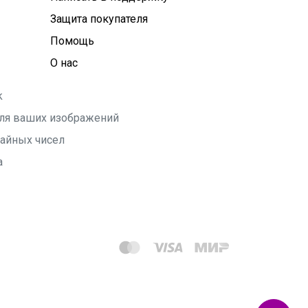
Защита покупателя
Помощь
О нас
k
 для ваших изображений
чайных чисел
а