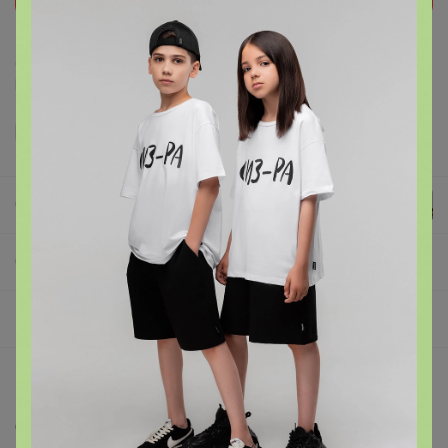
Делая заказ, Вы подтверждаете что ознакомлены с
регламентом выкупа
и соглашаетесь с
договором оферты
.
Селена
СП1 В наличии у Селены Июнь 2026: Pelican, джинсы, бюстгальтеры, трусы, колготки, носки
☂ ЗОНТЫ мужские, женские (Три слона)
Описание
Описание Характеристики Гарантия 6 месяцев