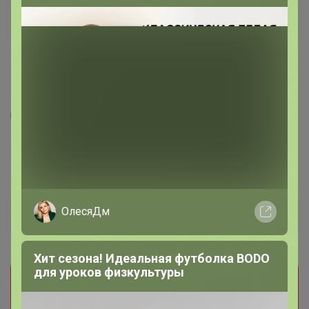
3
2
14
Недорогой мужской зонт Trust 32420 -
пристрой
856
р
Орг.
171,2р
ОлесяДм
Доставка
60р
Хит сезона! Идеальная футболка BODO
для уроков физкультуры
Прием заказов на этот лот временно
приостановлен организатором. Поставьте отметку
мне нравится и мы обязательно сообщим как
только он станет доступен!