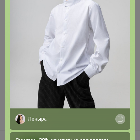
Как здесь все устроено?
Как сделать заказ?
Как получить?
Доставка
Шоурумы
Торговые марки
Наша команда
В наличии
Подарочные сертификаты
Реклама на сайте
Поставщикам
Леныра
Вакансии
support@24-ok.ru