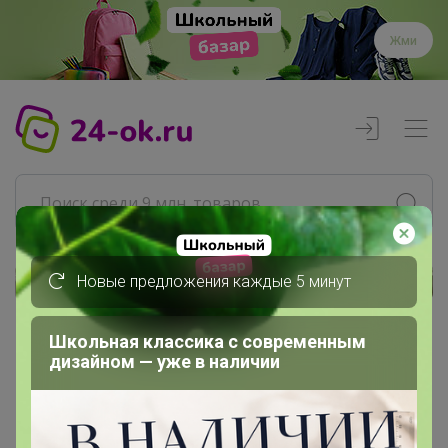
Жми
Новые предложения каждые 5 минут
Реклама
Школьная классика с современным
Главная
дизайном — уже в наличии
Селена
СП1 В наличии у Селены Июнь...
☂ ЗОНТЫ мужские, женские (Три...