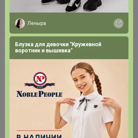
Ассортимент зонт Назначение мужской Вид
складной зонт Торговая марка Trust Тип полный
автомат (открывается и закрывается нажатием
кнопки) Свойства от дождя Размер купола средний
Леныра
Диаметр купола 104 см Стоимость / цена недорогой
Рисунок на куполе однотонный Страна бренда Китай
Блузка для девочки "Кружевной
Конструкция 3 сложения Длина сложенного зонта 35
воротник и вышивка"
см Материал каркаса фибергласс, алюминий, сталь
Материал купола полиэстер Количество спиц, шт. 8
спиц Материал ручки кожа Форма ручки крюк Вес
460 г
Артикул
Trust 32420
Комментарии