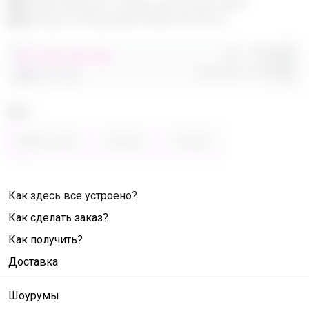
Эксклюзивный товар, доступен для
опытных пользователей 24-ok.ru
Орг.
480,40р
от 248 680,40р
Доставка
260,80р
486 320,40р
Цвет
Фиолетовый
Зелёный
Розовый
Как здесь все устроено?
Как сделать заказ?
Как получить?
Доставка
Шоурумы