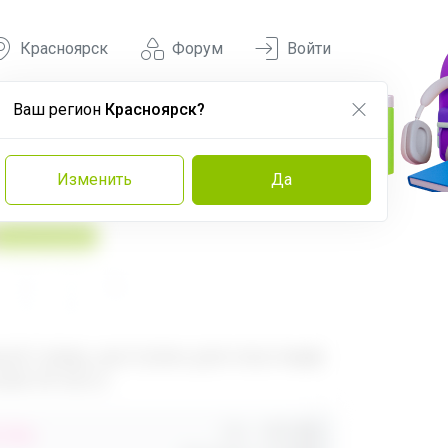
Красноярск
Форум
Войти
Ваш регион
Красноярск?
Изменить
Да
У нас выгоднее
560
680
ый товар, доступен для опытных
ей 24-ok.ru
Орг.
480,40р
,40р