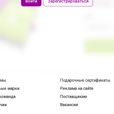
Войти
Зарегистрироваться
486 320,40р
Цвет
Фиолетовый
умы
Подарочные сертификаты
вые марки
Реклама на сайте
команда
Поставщикам
ичии
Вакансии