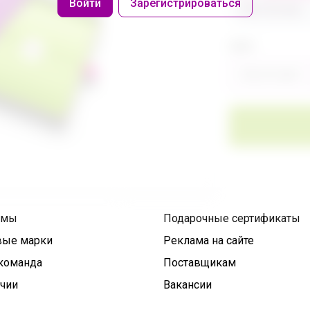
Войти
Зарегистрироваться
486 320,40р
Цвет
Фиолетовый
умы
Подарочные сертификаты
вые марки
Реклама на сайте
команда
Поставщикам
ичии
Вакансии