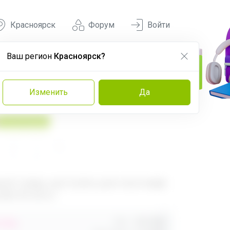
Красноярск
Форум
Войти
Ваш регион
Красноярск?
Изменить
Да
У нас выгоднее
560
680
ый товар, доступен для опытных
ей 24-ok.ru
Орг.
480,40р
,40р