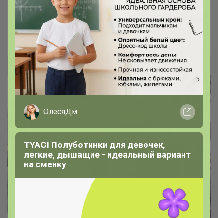
Чудесные шапки и снуды Elfoxo
Хит — шапочка трюфель!
Дженна
ОлесяДм
TYAGI Полуботинки для девочек,
легкие, дышащие - идеальный вариант
на сменку