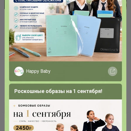
Открываем двери в лето вместе с
КАРАМЕЛЛИ!
- Качественная детская одежда напрямую от
производителя
Happy Baby
- Широкий размерный ряд от 80 до 164 см
- Прошлые коллекции со скидками до -60%
Роскошные образы на 1 сентября!
Светла@я