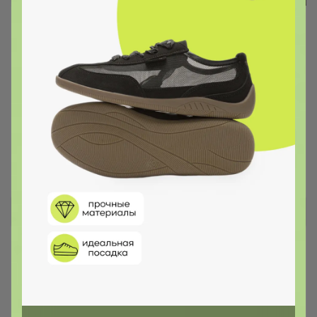
Комбинезон софтшелл Авес по
сказочной цене
"Слов нет, просто замечательный комбинезон.
Качество выше всяких похвал. Ребенок в
восторге. Фото к лоту имеют полное
соответствие с реальностью. Цена - сказка, за
такую качественную вещь."
РомашкаХ
Шапки KEDDO от 249 рублей