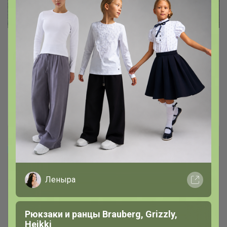
Noble People - верхняя одежда для
девочек со вкусом ?
Брюнетка
Леныра
Рюкзаки и ранцы Brauberg, Grizzly,
Heikki