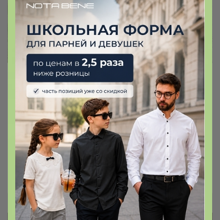
Очаровательная Бароша по низким
ценам
Начинаем летний сезон!
Выделяйся!
ЛЕНУSЯ