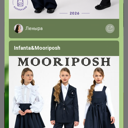
Леныра
Infanta&Mooriposh
CROCKID новая весна|быстрая,
выгодные цены тут
МаннА