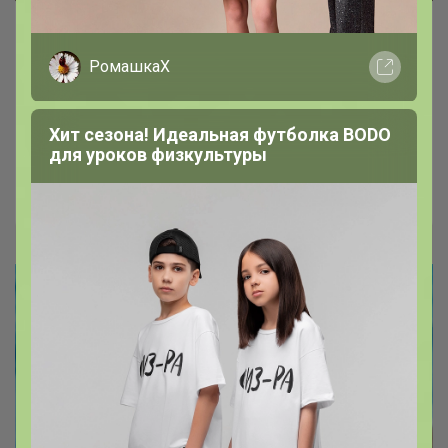
РомашкаХ
Весенний гардероб для ваших
малышей от бренда BODO
Хит сезона! Идеальная футболка BODO
Костюмы, свишоты, лонгсливы и многое другое
для уроков физкультуры
Леныра