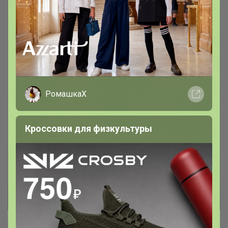
РомашкаХ
Кроссовки для физкультуры