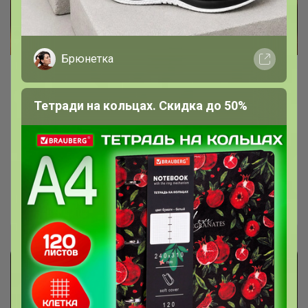
Брюнетка
Тетради на кольцах. Скидка до 50%
Ультрамодная верхняя одежда от
бренда BODO
Демисезонные костюмы, бомберы, жилетки и
другая верхняя одежда
Леныра