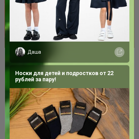
Даша
Носки для детей и подростков от 22
Крутые капсулы для детей и
рублей за пару!
подростков от FunDay
✔ Вдохновение 90х
✔ Свободные силуэты
✔ Яркие принты
КоТТоК