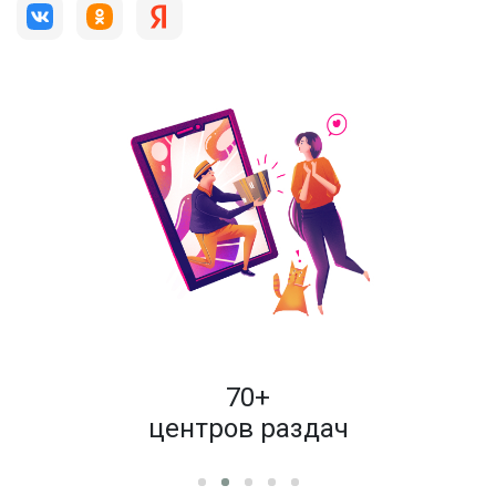
пок
70+
енам
центров раздач