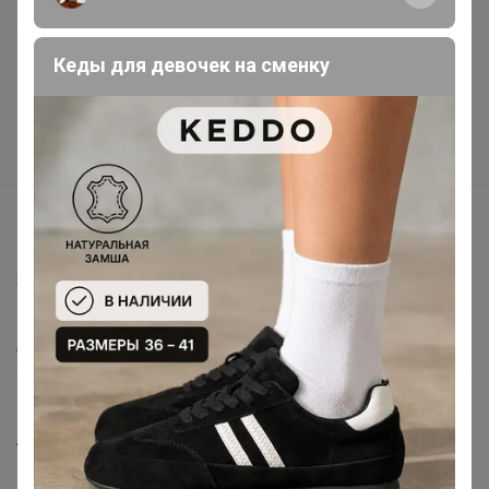
В наличии
Подарочные сертификаты
Кеды для девочек на сменку
Реклама на сайте
Поставщикам
Вакансии
support@24-ok.ru
Написать в поддержку
Защита покупателя
Помощь
О нас
Все предложения
Анонсы
Новости