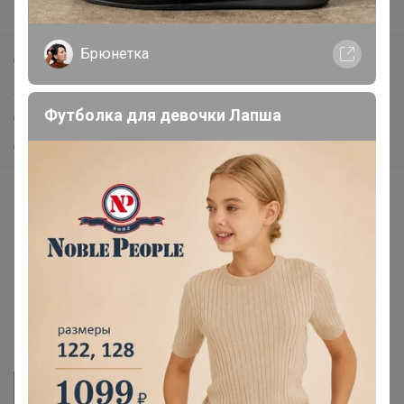
Поддержка альпак
Брюнетка
Самое выгодное
Хиты продаж
Футболка для девочки Лапша
Самое желанное
Самое быстрое
Начать зарабатывать с 24-ok
Picabox.ru - Лучшее место для ваших изображений
Розыгрыш - Генератор случайных чисел
Пульс нашего маркетплейса
Укорачиватель ссылок