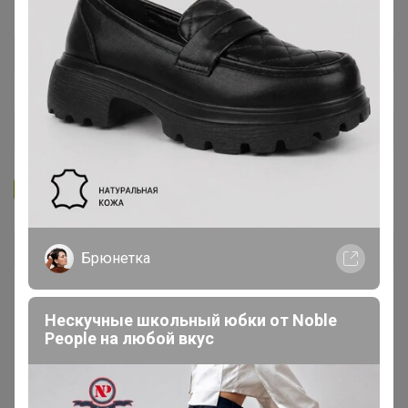
Запомнить
Забыли пароль?
Войти
Брюнетка
Регистрация
Нескучные школьный юбки от Nоblе
Реoplе на любой вкус
Войти с помощью других сервисов