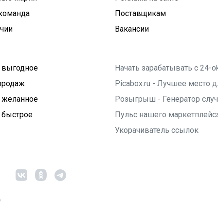
команда
Поставщикам
ичии
Вакансии
 выгодное
Начать зарабатывать с 24-o
продаж
Picabox.ru - Лучшее место
 желанное
Розыгрыш - Генератор слу
 быстрое
Пульс нашего маркетплейс
Укорачиватель ссылок
6