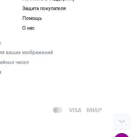
Защита покупателя
Помощь
О нас
k
 для ваших изображений
чайных чисел
а