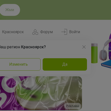
Жми
Красноярск
Форум
Войти
Ваш регион
Красноярск?
Нравится
Заказы
Изменить
Да
и
Команда
Торговые марки
Эксперты
Реклама