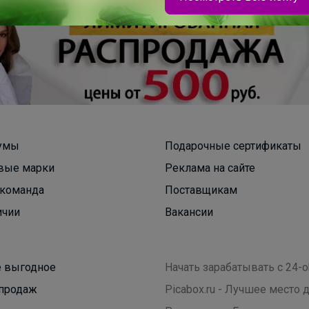
Брюнетка
Колготки и носочки CONTE напрямую с фабрики
умы
Подарочные сертификаты
вые марки
Реклама на сайте
команда
Поставщикам
ичии
Вакансии
 выгодное
Начать зарабатывать с 24-o
продаж
Picabox.ru - Лучшее место