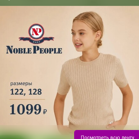
200+
организаторов
п
ю согласен с условиями
ения, изложенными в
естных закупок
,
онфиденциальности
,
Посмотреть всю ленту