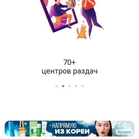
пок
70+
енам
центров раздач
Реклама