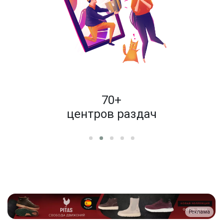
пок
70+
енам
центров раздач
Реклама