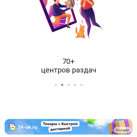
пок
70+
енам
центров раздач
Реклама