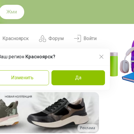
Жми
Красноярск
Форум
Войти
Ваш регион
Красноярск?
Нравится
Заказы
Изменить
Да
и
Команда
Торговые марки
Эксперты
Реклама