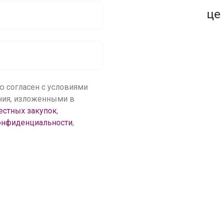
1500+ закупок
по оптовым ценам
це
ю согласен с условиями
ения, изложенными в
естных закупок
,
онфиденциальности
,