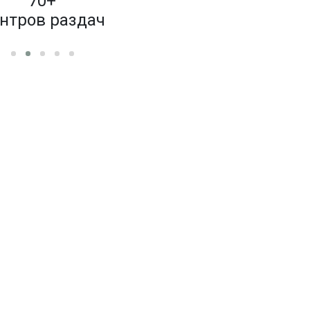
70+
4 000
нтров раздач
бренд