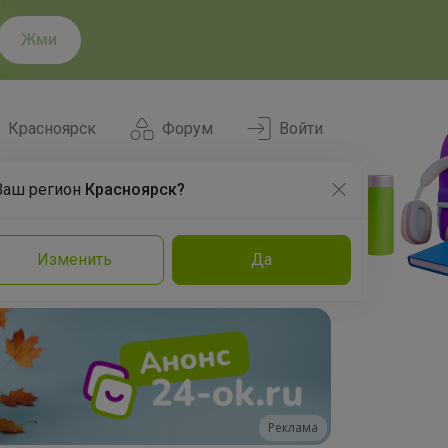
Жми
Красноярск
Форум
Войти
Ваш регион
Красноярск?
Нравится
Заказы
Изменить
Да
и
Команда
Торговые марки
Эксперты
Реклама