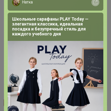
Натка
Школьные сарафаны PLAY Today —
элегантная классика, идеальная
посадка и безупречный стиль для
каждого учебного дня
200 000+
15
ров
пользователей
по 
Реклама