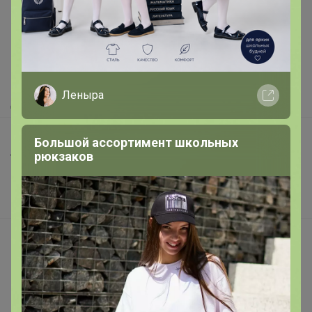
Как здесь все устроено?
Как сделать заказ?
Как получить?
Леныра
Доставка
Шоурумы
Большой ассортимент школьных
рюкзаков
Торговые марки
Наша команда
В наличии
Подарочные сертификаты
Реклама на сайте
Поставщикам
Вакансии