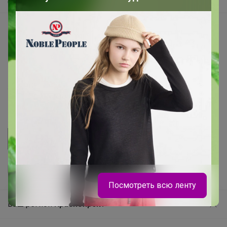
Самое быстрое
Начать зарабатывать с 24-ok
Picabox.ru - Лучшее место для ваших изображений
Розыгрыш - Генератор случайных чисел
Пульс нашего маркетплейса
Укорачиватель ссылок
Посмотреть всю ленту
Ваш регион
Красноярск?
Продолжая использовать этот сайт и нажимая кнопку
«Принять», вы даёте согласие на обработку файлов
© ООО "Лявита", ОГРН 1122468054070, 2012 - 2026
Брюнетка
cookie