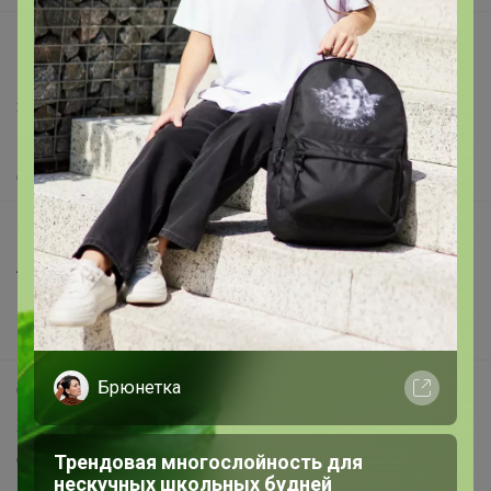
support@24-ok.ru
Написать в поддержку
Защита покупателя
Помощь
О нас
Все предложения
Анонсы
Новости
Поддержка альпак
Брюнетка
Самое выгодное
Хиты продаж
Трендовая многослойность для
Самое желанное
нескучных школьных будней