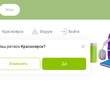
Жми
Красноярск
Форум
Войти
Ваш регион
Красноярск?
Нравится
Заказы
Изменить
Да
и
Команда
Торговые марки
Эксперты