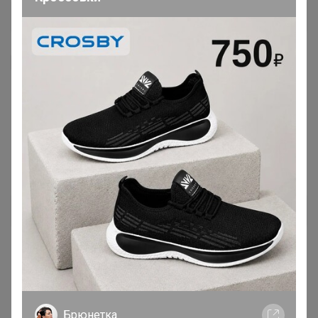
Я внимательно ознакомлен и полностью согласен
с условиями членства в клубе и правилами
вступления, изложенными в следующих
документах:
Правила совместных закупок
,
Соглашение пользователя
,
Политика
конфиденциальности
,
Обработка персональных
данных
.
Зарегистрироваться
Брюнетка