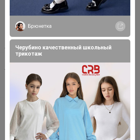
Как здесь все устроено?
Как сделать заказ?
Брюнетка
Как получить?
Доставка
Черубино качественный школьный
трикотаж
Шоурумы
Торговые марки
Наша команда
В наличии
Подарочные сертификаты
Реклама на сайте
Поставщикам
Вакансии