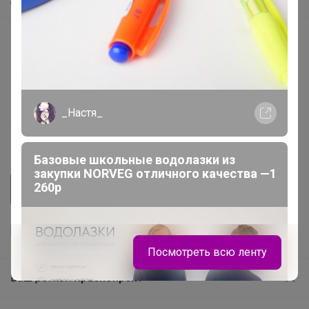
Самое быстрое
Начать зарабатывать с 24-ok
Picabox.ru - Лучшее место для ваших изображений
Розыгрыш - Генератор случайных чисел
Пульс нашего маркетплейса
_Настя_
Укорачиватель ссылок
Базовые школьные водолазки из
закупки NORVEG отличного качества —1
260р
Посмотреть всю ленту
Ваш регион
Красноярск?
Продолжая использовать этот сайт и нажимая кнопку
«Принять», вы даёте согласие на обработку файлов
© ООО "Лявита", ОГРН 1122468054070, 2012 - 2026
cookie