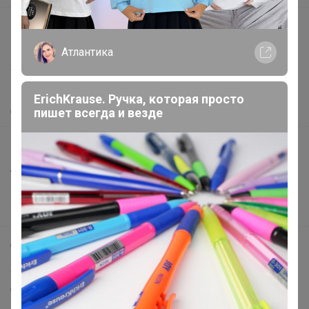
support@24-ok.ru
Написать в поддержку
Атлантика
Защита покупателя
Помощь
ErichKrause. Ручка, которая просто
пишет всегда и везде
О нас
Все предложения
Анонсы
Новости
Поддержка альпак
Самое выгодное
Хиты продаж
Самое желанное