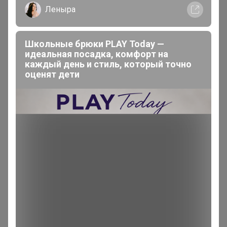
Леныра
Школьные брюки PLAY Today —
идеальная посадка, комфорт на
каждый день и стиль, который точно
оценят дети
200 000+
15
ров
пользователей
по 
Реклама