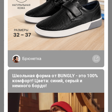
support@24-ok.ru
Написать в поддержку
Защита покупателя
Помощь
О нас
Все предложения
Брюнетка
Анонсы
Новости
Школьная форма от BUNGLY - это 100%
Поддержка альпак
комфорт! Цвета: синий, серый и
немного бордо!
Самое выгодное
Хиты продаж
Самое желанное