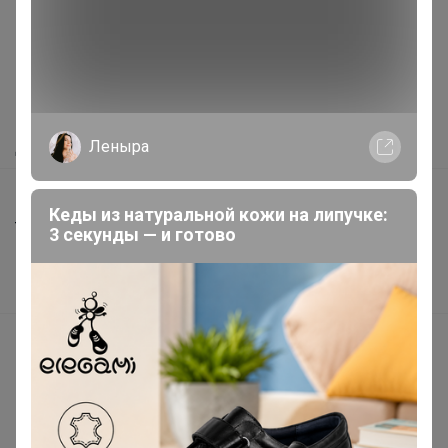
Как здесь все устроено?
Как сделать заказ?
Как получить?
Леныра
Доставка
Шоурумы
Кеды из натуральной кожи на липучке:
Торговые марки
3 секунды — и готово
Наша команда
В наличии
Подарочные сертификаты
Реклама на сайте
Поставщикам
Вакансии