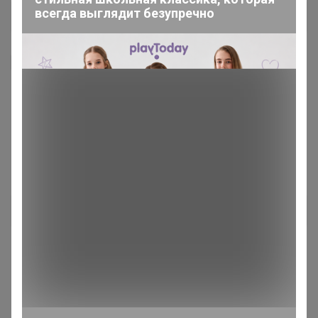
всегда выглядит безупречно
Я внимательно ознакомлен и полностью согласен
с условиями членства в клубе и правилами
вступления, изложенными в следующих
документах:
Правила совместных закупок
,
Соглашение пользователя
,
Политика
конфиденциальности
,
Обработка персональных
данных
.
Зарегистрироваться