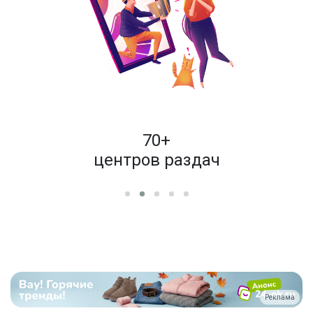
пок
70+
енам
центров раздач
Реклама