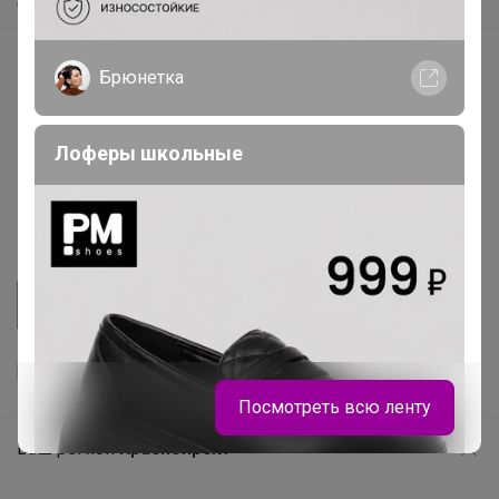
Самое быстрое
Начать зарабатывать с 24-ok
Брюнетка
Picabox.ru - Лучшее место для ваших изображений
Розыгрыш - Генератор случайных чисел
Лоферы школьные
Пульс нашего маркетплейса
Укорачиватель ссылок
Посмотреть всю ленту
Ваш регион
Красноярск?
Продолжая использовать этот сайт и нажимая кнопку
«Принять», вы даёте согласие на обработку файлов
© ООО "Лявита", ОГРН 1122468054070, 2012 - 2026
cookie