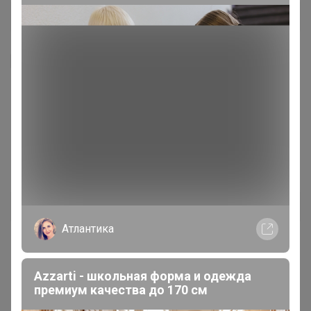
Я внимательно ознакомлен и полностью согласен
с условиями членства в клубе и правилами
вступления, изложенными в следующих
документах:
Правила совместных закупок
,
Соглашение пользователя
,
Политика
конфиденциальности
,
Обработка персональных
данных
.
Зарегистрироваться
Атлантика
Azzarti - школьная форма и одежда
премиум качества до 170 см