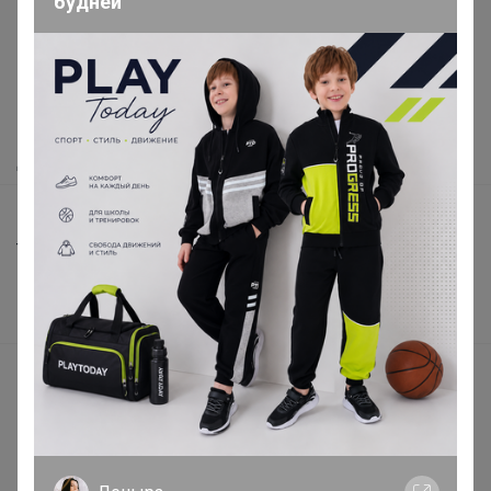
будней
Как здесь все устроено?
Как сделать заказ?
Как получить?
Доставка
Шоурумы
Торговые марки
Наша команда
В наличии
Подарочные сертификаты
Реклама на сайте
Поставщикам
Вакансии