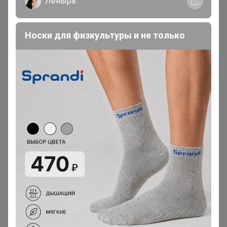
Леныра
support@24-ok.ru
Написать в поддержку
Носки для физкультуры и не только
Защита покупателя
Помощь
О нас
Все предложения
Анонсы
Новости
Поддержка альпак
Самое выгодное
Хиты продаж
Самое желанное