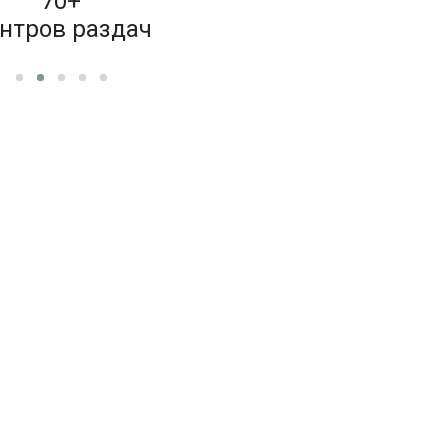
70+
4 000
нтров раздач
бренд