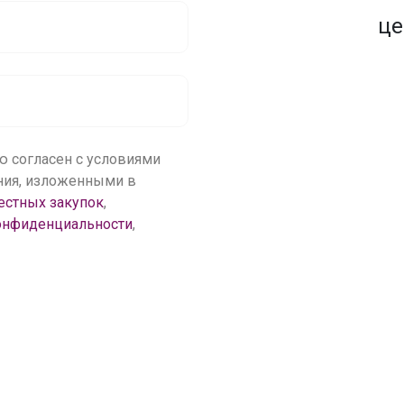
1500+ закупок
по оптовым ценам
це
ю согласен с условиями
ения, изложенными в
естных закупок
,
онфиденциальности
,