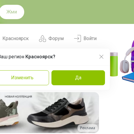
Жми
Красноярск
Форум
Войти
Ваш регион
Красноярск?
Нравится
Заказы
Изменить
Да
и
Команда
Торговые марки
Эксперты
Реклама