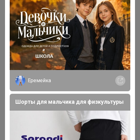
Я внимательно ознакомлен и полностью согласен
с условиями членства в клубе и правилами
вступления, изложенными в следующих
документах:
Правила совместных закупок
,
Соглашение пользователя
,
Политика
конфиденциальности
,
Обработка персональных
данных
.
Еремейка
Зарегистрироваться
Шорты для мальчика для физкультуры