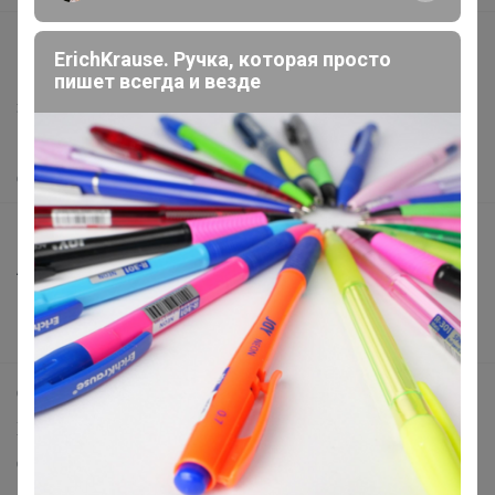
support@24-ok.ru
ErichKrause. Ручка, которая просто
Написать в поддержку
пишет всегда и везде
Защита покупателя
Помощь
О нас
Все предложения
Анонсы
Новости
Поддержка альпак
Самое выгодное
Хиты продаж
Самое желанное