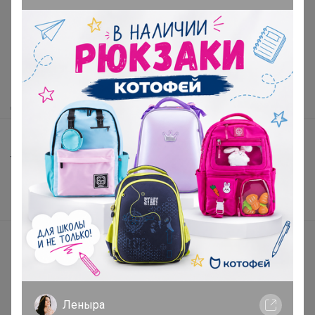
Как здесь все устроено?
Как сделать заказ?
Как получить?
Доставка
Шоурумы
Торговые марки
Наша команда
В наличии
Подарочные сертификаты
Реклама на сайте
Поставщикам
Леныра
Вакансии