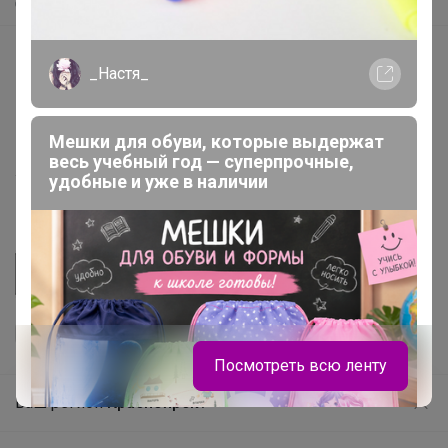
Самое быстрое
Начать зарабатывать с 24-ok
_Настя_
Picabox.ru - Лучшее место для ваших изображений
Розыгрыш - Генератор случайных чисел
Мешки для обуви, которые выдержат
Пульс нашего маркетплейса
весь учебный год — суперпрочные,
удобные и уже в наличии
Укорачиватель ссылок
Посмотреть всю ленту
Ваш регион
Красноярск?
Продолжая использовать этот сайт и нажимая кнопку
«Принять», вы даёте согласие на обработку файлов
© ООО "Лявита", ОГРН 1122468054070, 2012 - 2026
cookie