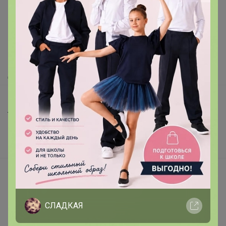
Как здесь все устроено?
Как сделать заказ?
Как получить?
Доставка
Шоурумы
Торговые марки
Наша команда
В наличии
Подарочные сертификаты
Реклама на сайте
Поставщикам
СЛАДКАЯ
Вакансии