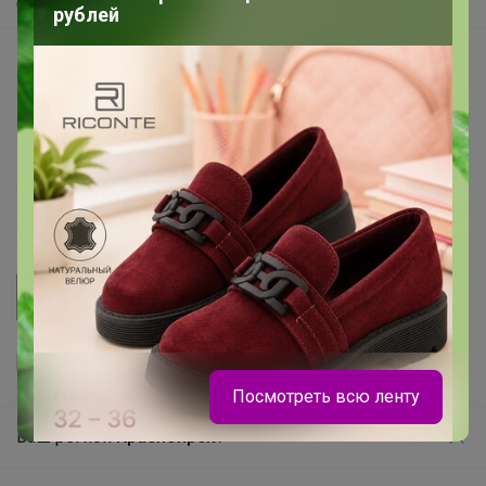
Самое быстрое
рублей
Начать зарабатывать с 24-ok
Picabox.ru - Лучшее место для ваших изображений
Розыгрыш - Генератор случайных чисел
Пульс нашего маркетплейса
Укорачиватель ссылок
Посмотреть всю ленту
Ваш регион
Красноярск?
Продолжая использовать этот сайт и нажимая кнопку
«Принять», вы даёте согласие на обработку файлов
© ООО "Лявита", ОГРН 1122468054070, 2012 - 2026
cookie