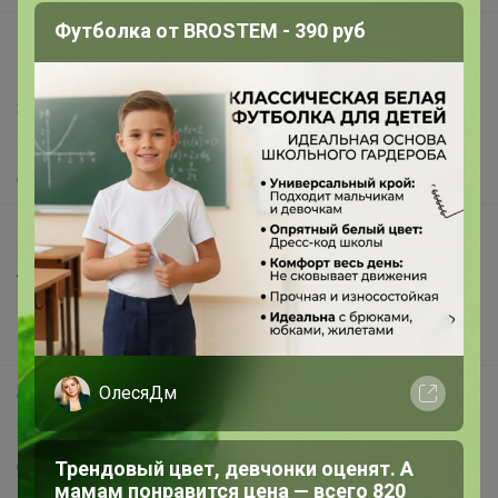
Футболка от BROSTEM - 390 руб
support@24-ok.ru
Написать в поддержку
Защита покупателя
Помощь
О нас
Все предложения
Анонсы
Новости
Поддержка альпак
ОлесяДм
Самое выгодное
Хиты продаж
Самое желанное
Трендовый цвет, девчонки оценят. А
мамам понравится цена — всего 820