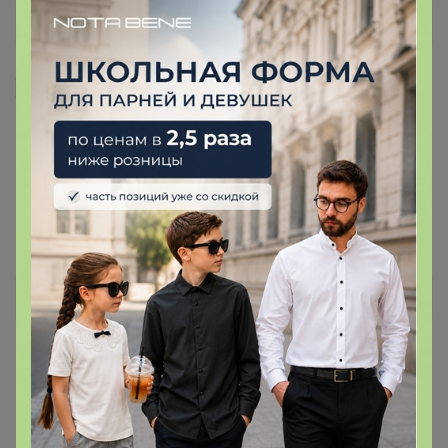
Я внимательно ознакомлен и полностью согласен
с условиями членства в клубе и правилами
вступления, изложенными в следующих
документах:
Правила совместных закупок
,
Соглашение пользователя
,
Политика
конфиденциальности
,
Обработка персональных
данных
.
Зарегистрироваться