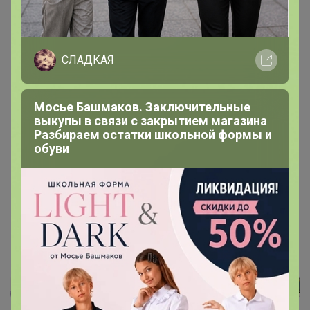
СЛАДКАЯ
Мосье Башмаков. Заключительные
выкупы в связи с закрытием магазина
Разбираем остатки школьной формы и
200 000+
15
обуви
ров
пользователей
по 
Реклама