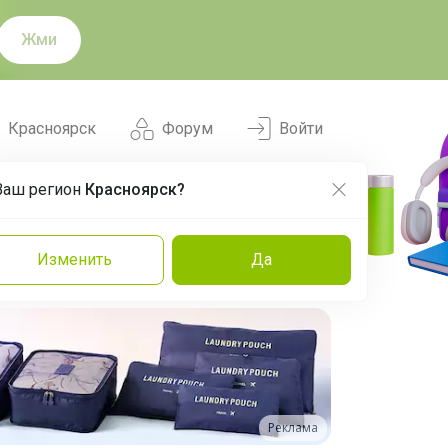
Жми
Красноярск
Форум
Войти
Ваш регион
Красноярск?
Нравится
Заказы
Изменить
Да
и
Команда
Торговые марки
Эксперты
Реклама