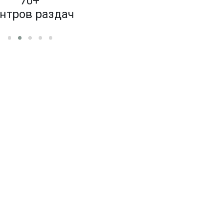
70+
4 000
нтров раздач
бренд