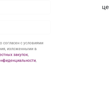
1500+ закупок
по оптовым ценам
це
ю согласен с условиями
ения, изложенными в
естных закупок
,
онфиденциальности
,