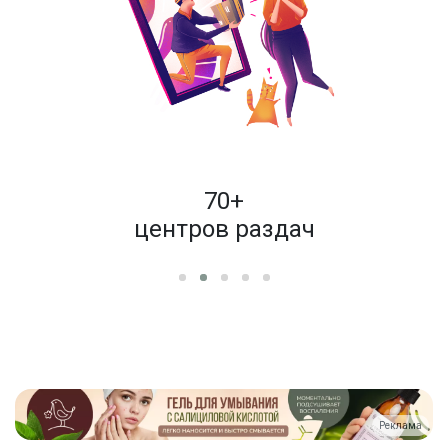
пок
70+
енам
центров раздач
Реклама