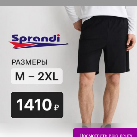
200+
организаторов
п
ю согласен с условиями
ения, изложенными в
естных закупок
,
онфиденциальности
,
Посмотреть всю ленту