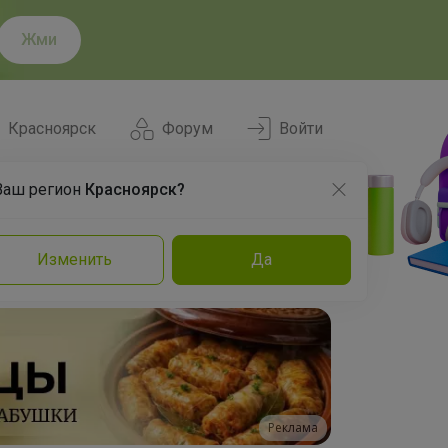
Жми
Красноярск
Форум
Войти
Ваш регион
Красноярск?
Нравится
Заказы
Изменить
Да
и
Команда
Торговые марки
Эксперты
Реклама