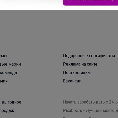
Брюнетка
Школьная классика - лоферы для девочки из
натуральной кожи, 820 рублей
умы
Подарочные сертификаты
вые марки
Реклама на сайте
команда
Поставщикам
ичии
Вакансии
 выгодное
Начать зарабатывать с 24-o
продаж
Picabox.ru - Лучшее место