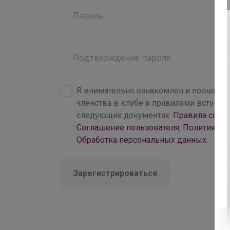
4 000+
брендов
Я внимательно ознакомлен и полность
членства в клубе и правилами вступл
следующих документах:
Правила совм
Соглашение пользователя
,
Политика к
Обработка персональных данных
.
Зарегистрироваться