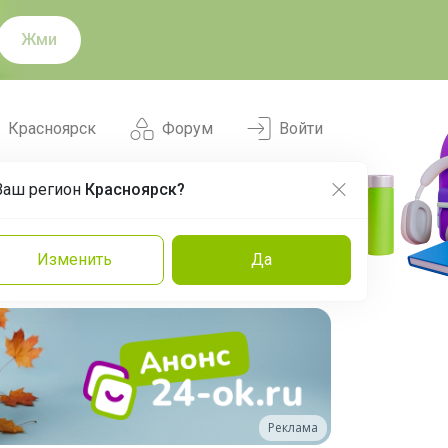
Жми
Красноярск
Форум
Войти
Ваш регион
Красноярск?
Нравится
Заказы
Изменить
Да
и
Команда
Торговые марки
Эксперты
Реклама