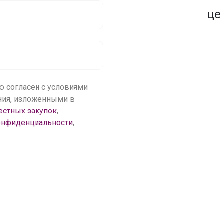
0+ закупок
70+
птовым ценам
центров ра
ю согласен с условиями
ения, изложенными в
естных закупок
,
онфиденциальности
,