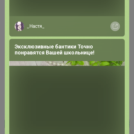
_Настя_
Эксклюзивные бантики Точно
понравятся Вашей школьнице!
200 000+
15
ров
пользователей
по 
Реклама