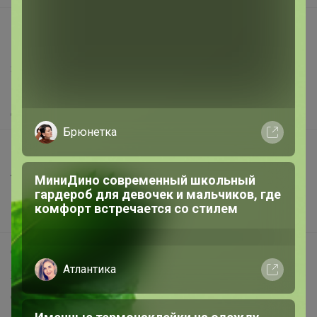
support@24-ok.ru
Написать в поддержку
Защита покупателя
Помощь
О нас
Брюнетка
Все предложения
Анонсы
МиниДино современный школьный
гардероб для девочек и мальчиков, где
Новости
комфорт встречается со стилем
Поддержка альпак
Самое выгодное
Атлантика
Хиты продаж
Самое желанное