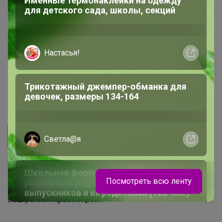
Именные термонаклейки на одежду
Самое быстрое
для детского сада, школы, секций
Начать зарабатывать с 24-ok
Picabox.ru - Лучшее место для ваших изображений
Настасья!
Розыгрыш - Генератор случайных чисел
Пульс нашего маркетплейса
Трикотажный джемпер-обманка для
Укорачиватель ссылок
девочек, размеры 134-164
Светла@я
Школьная форма NOTA BENE Широкий
Посмотреть всю ленту
размерный ряд от началки до
выпускников и их родителей (122-3XL)
Ваш регион
Красноярск?
Продолжая использовать этот сайт и нажимая кнопку
«Принять», вы даёте согласие на обработку файлов
© ООО "Лявита", ОГРН 1122468054070, 2012 - 2026
cookie