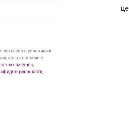
1500+ закупок
по оптовым ценам
це
ю согласен с условиями
ения, изложенными в
естных закупок
,
онфиденциальности
,