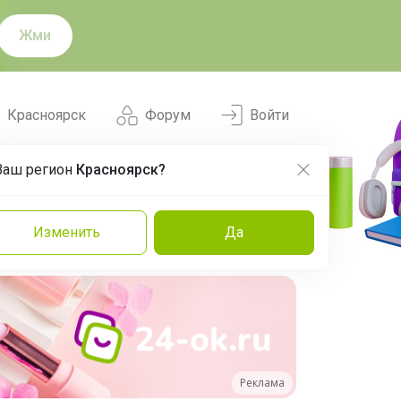
Жми
Красноярск
Форум
Войти
Ваш регион
Красноярск?
Нравится
Заказы
Изменить
Да
и
Команда
Торговые марки
Эксперты
Реклама