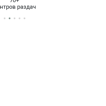
70+
4 000
нтров раздач
бренд