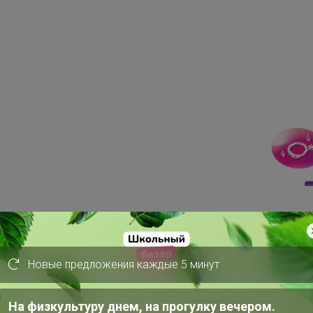
Новые предложения каждые 5 минут
На физкультуру днем, на прогулку вечером.