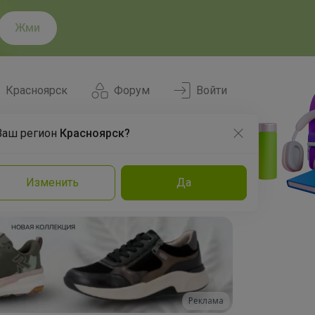
Жми
Красноярск
Форум
Войти
Ваш регион
Красноярск?
Нравится
Заказы
Изменить
Да
и
Команда
Торговые марки
Эксперты
Реклама