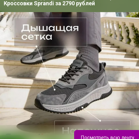
200+
Кроссовки Sprandi за 2790 рублей
организаторов
п
ю согласен с условиями
ения, изложенными в
естных закупок
,
онфиденциальности
,
Посмотреть всю ленту