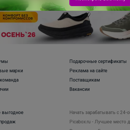
Брюнетка
BODO знает, как превратить классику в
любимую вещь подростка
умы
Подарочные сертификаты
вые марки
Реклама на сайте
команда
Поставщикам
ичии
Вакансии
 выгодное
Начать зарабатывать с 24-o
продаж
Picabox.ru - Лучшее место