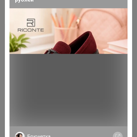
Я внимательно ознакомлен и полностью согласен
с условиями членства в клубе и правилами
вступления, изложенными в следующих
документах:
Правила совместных закупок
,
Соглашение пользователя
,
Политика
конфиденциальности
,
Обработка персональных
данных
.
Зарегистрироваться
Брюнетка