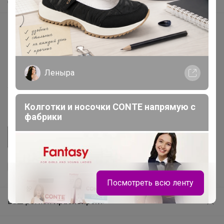
Самое быстрое
Начать зарабатывать с 24-ok
Picabox.ru - Лучшее место для ваших изображений
Розыгрыш - Генератор случайных чисел
Леныра
Пульс нашего маркетплейса
Укорачиватель ссылок
Колготки и носочки CONTE напрямую с
фабрики
Посмотреть всю ленту
Ваш регион
Красноярск?
Продолжая использовать этот сайт и нажимая кнопку
«Принять», вы даёте согласие на обработку файлов
© ООО "Лявита", ОГРН 1122468054070, 2012 - 2026
cookie