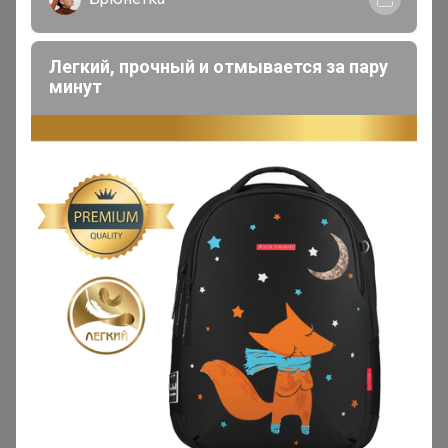
Легкий, прочный и отмывается за пару
минут
200 000+
15
ров
пользователей
по 
Реклама