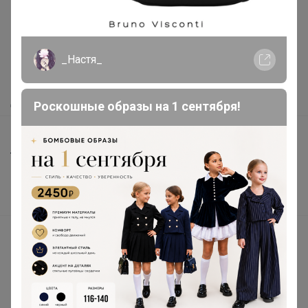
Как здесь все устроено?
Как сделать заказ?
_Настя_
Как получить?
Доставка
Роскошные образы на 1 сентября!
Шоурумы
Торговые марки
Наша команда
В наличии
Подарочные сертификаты
Реклама на сайте
Поставщикам
Вакансии