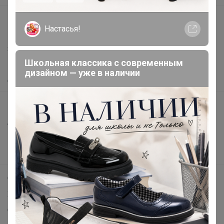
support@24-ok.ru
Настасья!
Написать в поддержку
Защита покупателя
Школьная классика с современным
Помощь
дизайном — уже в наличии
О нас
Все предложения
Анонсы
Новости
Поддержка альпак
Самое выгодное
Хиты продаж
Самое желанное