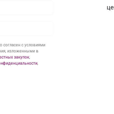
1500+ закупок
по оптовым ценам
це
ю согласен с условиями
ения, изложенными в
естных закупок
,
онфиденциальности
,