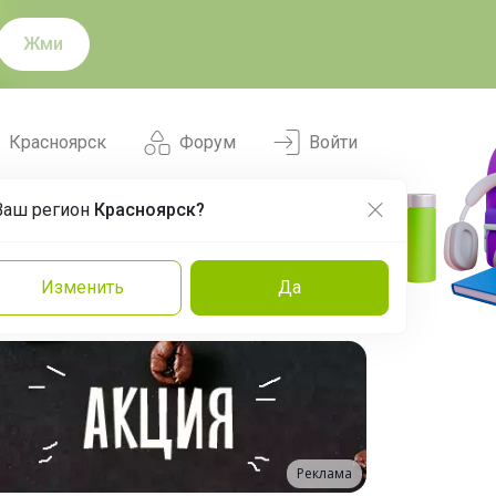
Жми
Красноярск
Форум
Войти
Ваш регион
Красноярск?
Нравится
Заказы
Изменить
Да
и
Команда
Торговые марки
Эксперты
Реклама