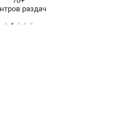
70+
4 000
нтров раздач
бренд