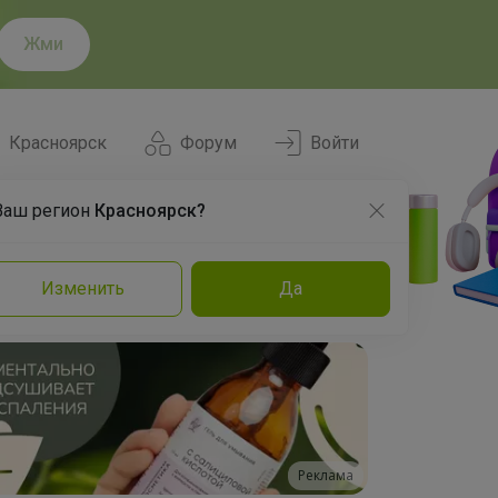
Жми
Красноярск
Форум
Войти
Ваш регион
Красноярск?
Нравится
Заказы
Изменить
Да
и
Команда
Торговые марки
Эксперты
Реклама