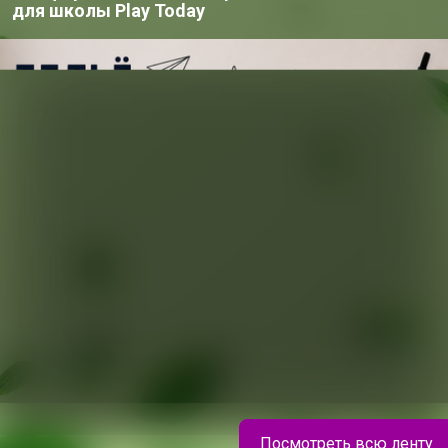
200+
для школы Play Today
организаторов
п
ю согласен с условиями
ения, изложенными в
естных закупок
,
онфиденциальности
,
Посмотреть всю ленту