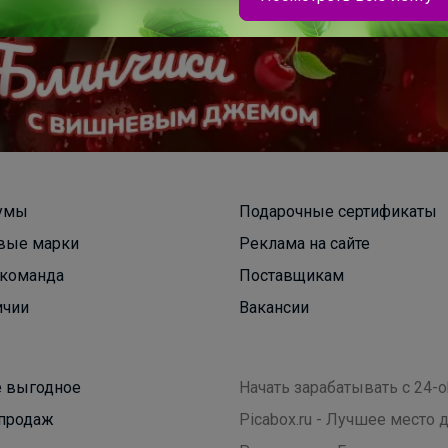
Леныра
Распродажа кроссовок СПРАНДИ
умы
Подарочные сертификаты
вые марки
Реклама на сайте
команда
Поставщикам
ичии
Вакансии
 выгодное
Начать зарабатывать с 24-o
продаж
Picabox.ru - Лучшее место