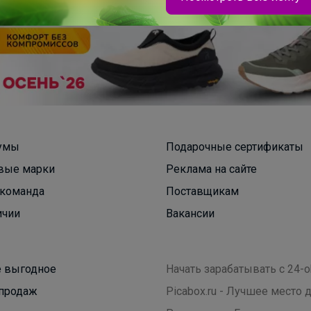
Брюнетка
Шорты для мальчика для физкультуры
умы
Подарочные сертификаты
вые марки
Реклама на сайте
команда
Поставщикам
ичии
Вакансии
 выгодное
Начать зарабатывать с 24-o
продаж
Picabox.ru - Лучшее место