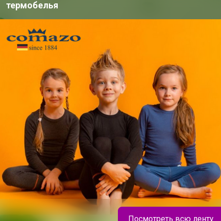
4 000+
термобелья
брендов
о
ю согласен с условиями
ения, изложенными в
естных закупок
,
онфиденциальности
,
Посмотреть всю ленту