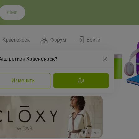
Жми
Красноярск
Форум
Войти
Ваш регион
Красноярск?
Нравится
Заказы
Изменить
Да
и
Команда
Торговые марки
Эксперты
Реклама