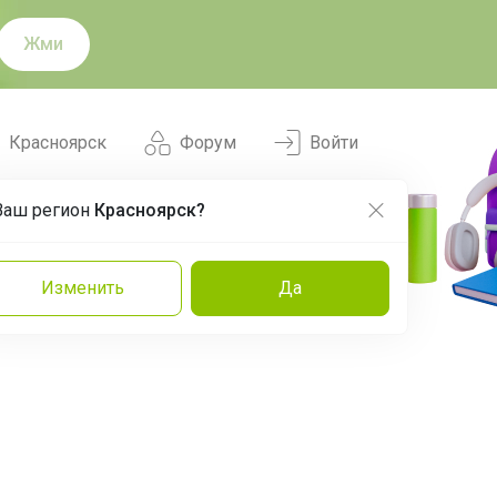
Жми
Красноярск
Форум
Войти
Ваш регион
Красноярск?
Нравится
Заказы
Изменить
Да
и
Команда
Торговые марки
Эксперты