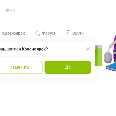
Жми
Красноярск
Форум
Войти
Ваш регион
Красноярск?
Нравится
Заказы
Изменить
Да
и
Команда
Торговые марки
Эксперты