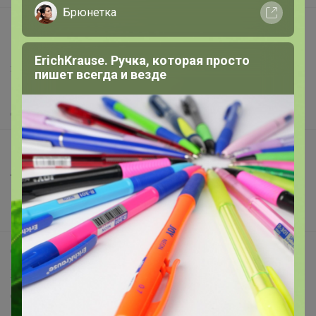
Брюнетка
support@24-ok.ru
Написать в поддержку
ErichKrause. Ручка, которая просто
Защита покупателя
пишет всегда и везде
Помощь
О нас
Все предложения
Анонсы
Новости
Поддержка альпак
Самое выгодное
Хиты продаж
Самое желанное