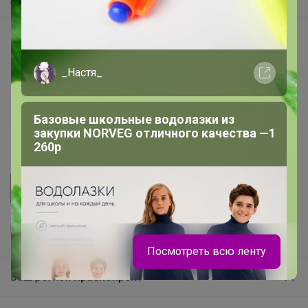
Самое быстрое
Начать зарабатывать с 24-ok
Picabox.ru - Лучшее место для ваших изображений
_Настя_
Розыгрыш - Генератор случайных чисел
Пульс нашего маркетплейса
Базовые школьные водолазки из
Укорачиватель ссылок
закупки NORVEG отличного качества —1
260р
Посмотреть всю ленту
Ваш регион
Красноярск?
Продолжая использовать этот сайт и нажимая кнопку
«Принять», вы даёте согласие на обработку файлов
© ООО "Лявита", ОГРН 1122468054070, 2012 - 2026
cookie