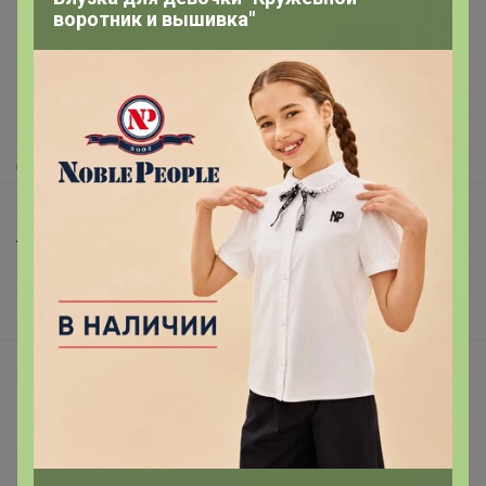
воротник и вышивка"
Как здесь все устроено?
Как сделать заказ?
Как получить?
Доставка
Шоурумы
Торговые марки
Наша команда
В наличии
Подарочные сертификаты
Реклама на сайте
Поставщикам
Вакансии