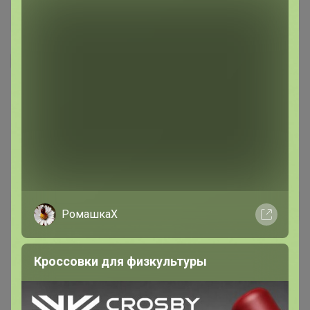
Я внимательно ознакомлен и полностью согласен
с условиями членства в клубе и правилами
вступления, изложенными в следующих
документах:
Правила совместных закупок
,
Соглашение пользователя
,
Политика
конфиденциальности
,
Обработка персональных
данных
.
Зарегистрироваться
РомашкаХ
Кроссовки для физкультуры