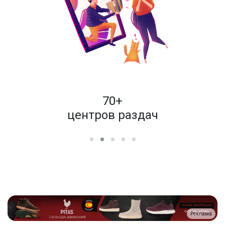
пок
70+
енам
центров раздач
Реклама