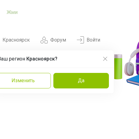
Жми
Красноярск
Форум
Войти
Ваш регион
Красноярск?
Нравится
Заказы
Изменить
Да
и
Команда
Торговые марки
Эксперты