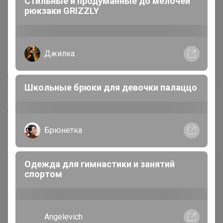
Стильные и продуманные до мелочей
рюкзаки GRIZZLY
Как здесь все устроено?
Как сделать заказ?
Джилка
Как получить?
Доставка
Школьные брюки для девочки палаццо
Шоурумы
Торговые марки
Наша команда
Брюнетка
В наличии
Одежда для гимнастики и занятий
Подарочные сертификаты
спортом
Реклама на сайте
Поставщикам
Angelevich
Вакансии