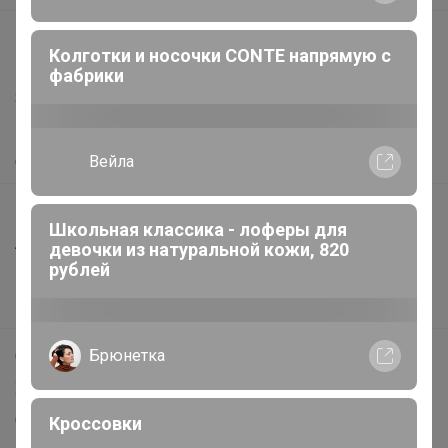
support@24-ok.ru
Колготки и носочки CONTE напрямую с
Написать в поддержку
фабрики
Защита покупателя
Помощь
Вейла
О нас
Все предложения
Школьная классика - лоферы для
Анонсы
девочки из натуральной кожи, 820
рублей
Новости
Поддержка альпак
Брюнетка
Самое выгодное
Хиты продаж
Самое желанное
Кроссовки