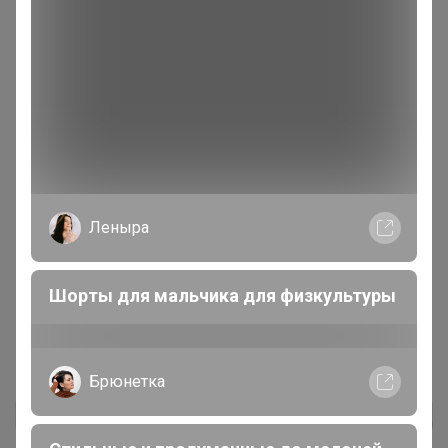
4 000+
дач
брендов
ор
Леныра
Шорты для мальчика для физкультуры
Брюнетка
Реклама