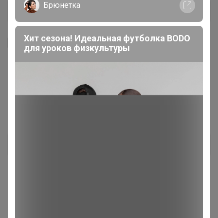
Брюнетка
Хит сезона! Идеальная футболка BODO
Я внимательно ознакомлен и полностью согласен
для уроков физкультуры
с условиями членства в клубе и правилами
вступления, изложенными в следующих
документах:
Правила совместных закупок
,
Соглашение пользователя
,
Политика
конфиденциальности
,
Обработка персональных
данных
.
Зарегистрироваться