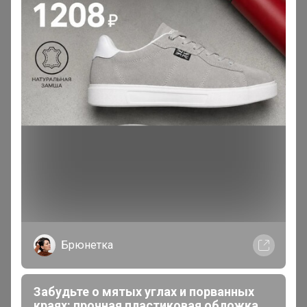
200 000+
15
ров
пользователей
по 
Брюнетка
Забудьте о мятых углах и порванных
Реклама
краях: прочная пластиковая обложка