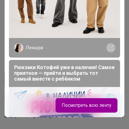
Самое быстрое
Начать зарабатывать с 24-ok
Picabox.ru - Лучшее место для ваших изображений
Розыгрыш - Генератор случайных чисел
Пульс нашего маркетплейса
Леныра
Укорачиватель ссылок
Рюкзаки Котофей уже в наличии! Самое
приятное — прийти и выбрать тот
самый вместе с ребёнком
Посмотреть всю ленту
Ваш регион
Красноярск?
Продолжая использовать этот сайт и нажимая кнопку
«Принять», вы даёте согласие на обработку файлов
© ООО "Лявита", ОГРН 1122468054070, 2012 - 2026
cookie