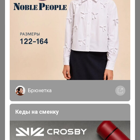
Я внимательно ознакомлен и полностью согласен
с условиями членства в клубе и правилами
вступления, изложенными в следующих
документах:
Правила совместных закупок
,
Соглашение пользователя
,
Политика
конфиденциальности
,
Обработка персональных
данных
.
Брюнетка
Зарегистрироваться
Кеды на сменку