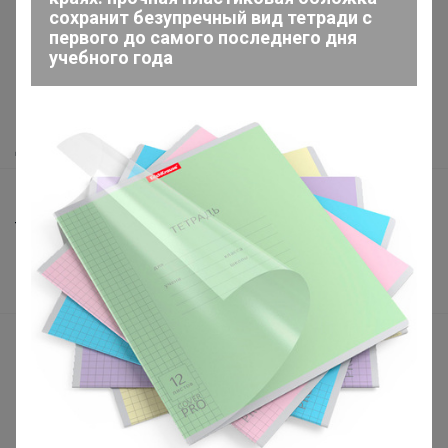
сохранит безупречный вид тетради с
первого до самого последнего дня
Как здесь все устроено?
учебного года
Как сделать заказ?
Как получить?
Доставка
Шоурумы
Торговые марки
Наша команда
В наличии
Подарочные сертификаты
Реклама на сайте
Поставщикам
Вакансии