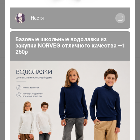
support@24-ok.ru
_Настя_
Написать в поддержку
Защита покупателя
Базовые школьные водолазки из
Помощь
закупки NORVEG отличного качества —1
О нас
260р
Все предложения
Анонсы
Новости
Поддержка альпак
Самое выгодное
Хиты продаж
Самое желанное