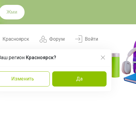
Жми
Красноярск
Форум
Войти
Ваш регион
Красноярск?
Нравится
Заказы
Изменить
Да
и
Команда
Торговые марки
Эксперты