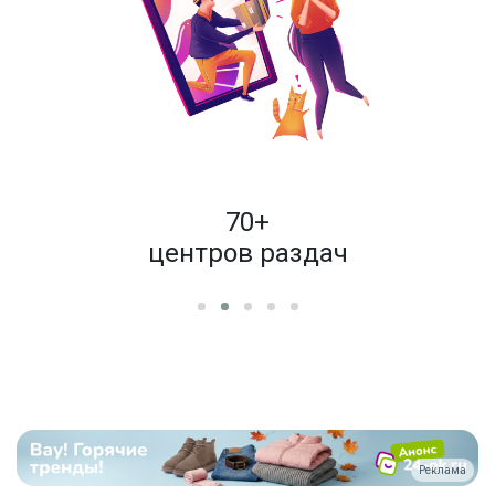
пок
70+
енам
центров раздач
Реклама