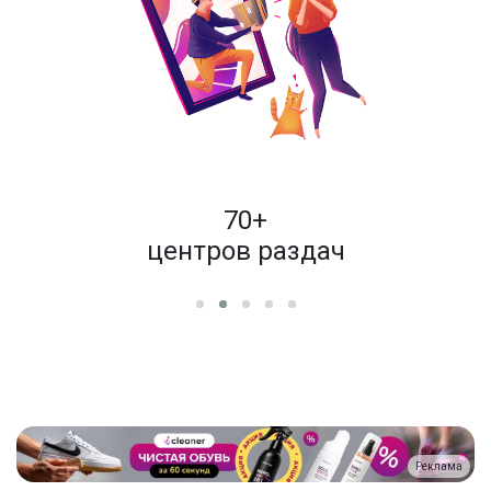
пок
70+
енам
центров раздач
Реклама