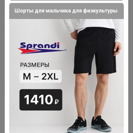
Шорты для мальчика для физкультуры
Я внимательно ознакомлен и полностью согласен
с условиями членства в клубе и правилами
вступления, изложенными в следующих
документах:
Правила совместных закупок
,
Соглашение пользователя
,
Политика
конфиденциальности
,
Обработка персональных
данных
.
Зарегистрироваться