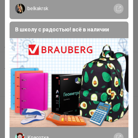
belkakrsk
Как здесь все устроено?
Как сделать заказ?
В школу с радостью! всё в наличии
Как получить?
Доставка
Шоурумы
Торговые марки
Наша команда
В наличии
Подарочные сертификаты
Реклама на сайте
Поставщикам
Вакансии
Красотка