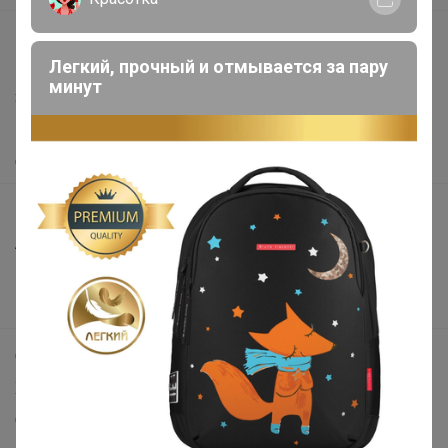
support@24-ok.ru
Легкий, прочный и отмывается за пару
Написать в поддержку
минут
Защита покупателя
Помощь
О нас
Все предложения
Анонсы
Новости
Поддержка альпак
Самое выгодное
Хиты продаж
Самое желанное