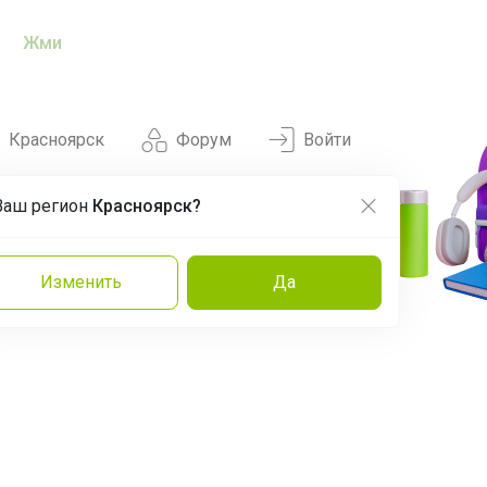
Жми
Красноярск
Форум
Войти
Ваш регион
Красноярск?
Нравится
Заказы
Изменить
Да
и
Команда
Торговые марки
Эксперты