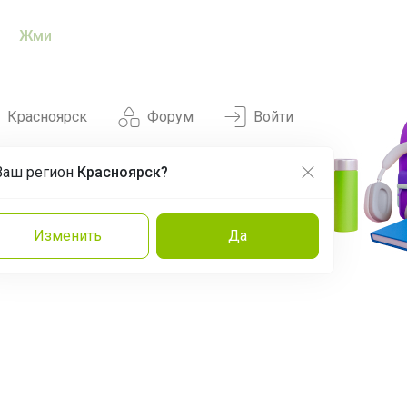
Жми
Красноярск
Форум
Войти
Ваш регион
Красноярск?
Нравится
Заказы
Изменить
Да
и
Команда
Торговые марки
Эксперты