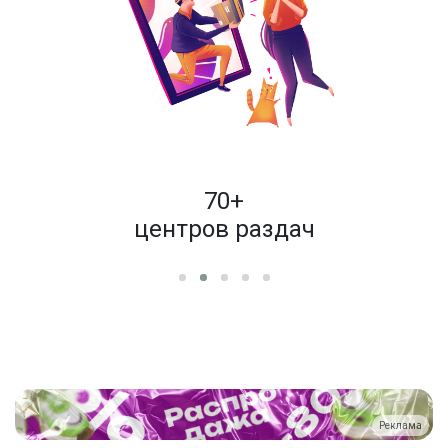
пок
70+
енам
центров раздач
Реклама